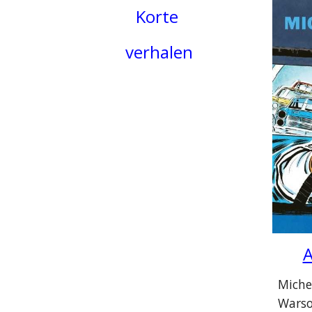
Korte
verhalen
A
Miche
Warso