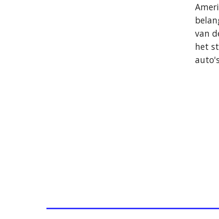
Ameri
belan
van de
het s
auto'