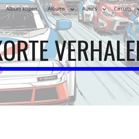
Album kopen
Albums
Auto's
Circuits
ip to main content
Skip to navigat
KORTE VERHALE