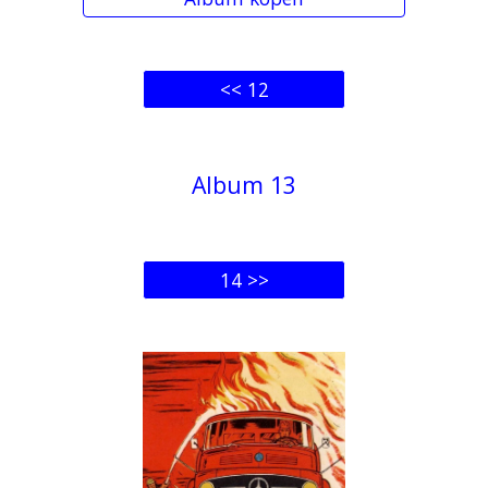
<< 12
Album 1
3
14 >>