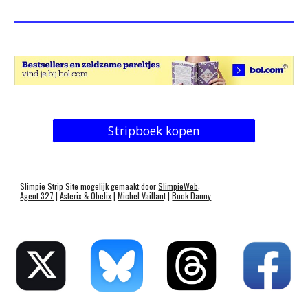
Stripboek kopen
Slimpie Strip Site mogelijk gemaakt door
SlimpieWeb
:
Agent 327
|
Asterix & Obelix
|
Michel Vaillan
t |
Buck Danny