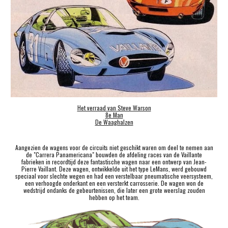
Het verraad van Steve Warson
8e Man
De Waaghalzen
Aangezien de wagens voor de circuits niet geschikt waren om deel te nemen aan
de "Carrera Panamericana" bouwden de afdeling races van de Vaillante
fabrieken in recordtijd deze fantastische wagen naar een ontwerp van Jean-
Pierre Vaillant. Deze wagen, ontwikkelde uit het type LeMans, werd gebouwd
speciaal voor slechte wegen en had een verstelbaar pneumatische veersysteem,
een verhoogde onderkant en een versterkt carrosserie. De wagen won de
wedstrijd ondanks de gebeurtenissen, die later een grote weerslag zouden
hebben op het team.