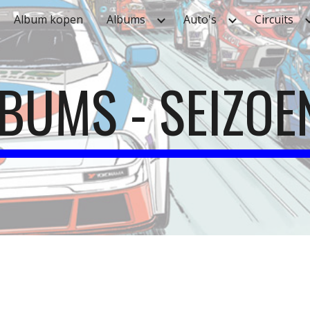
Album kopen
Albums
Auto's
Circuits
ip to main content
Skip to navigat
BUMS - SEIZOE