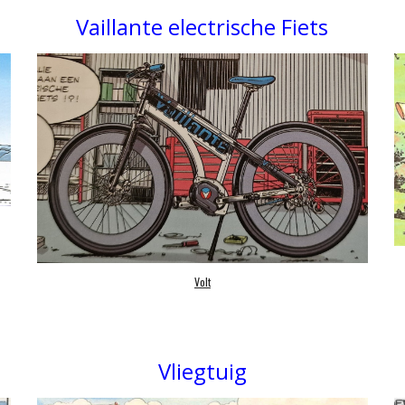
Vaillante elect
rische Fiets
Volt
Vliegtuig