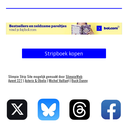
Stripboek kopen
Slimpie Strip Site mogelijk gemaakt door
SlimpieWeb
:
Agent 327
|
Asterix & Obelix
|
Michel Vaillan
t |
Buck Danny