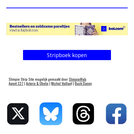
Stripboek kopen
Slimpie Strip Site mogelijk gemaakt door
SlimpieWeb
:
Agent 327
|
Asterix & Obelix
|
Michel Vaillan
t |
Buck Danny