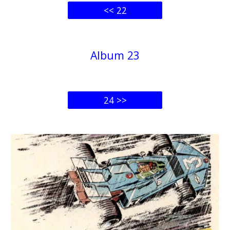
<< 22
Album 2
3
24 >>