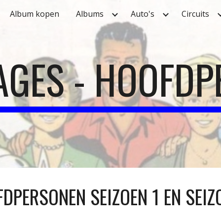
Album kopen
Albums
Auto's
Circuits
ip to main content
Skip to navigat
AGES - HOOFDP
DPERSONEN SEIZOEN 1 EN SEIZ