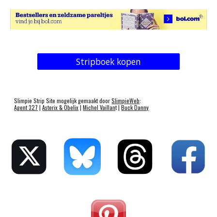
Stripboek kopen
Slimpie Strip Site mogelijk gemaakt door
SlimpieWeb
:
Agent 327
|
Asterix & Obelix
|
Michel Vaillan
t |
Buck Danny