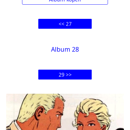
<< 27
Album 2
8
29 >>