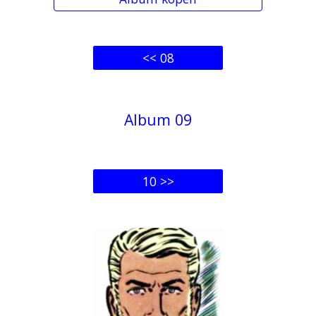
<< 08
Album 0
9
10 >>