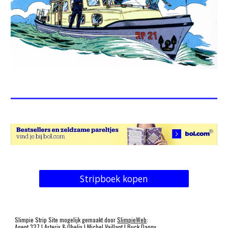
Stripboek kopen
Slimpie Strip Site mogelijk gemaakt door
SlimpieWeb
:
Agent 327
|
Asterix & Obelix
|
Michel Vaillan
t |
Buck Danny