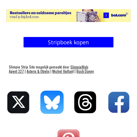
Stripboek kopen
Slimpie Strip Site mogelijk gemaakt door
SlimpieWeb
:
Agent 327
|
Asterix & Obelix
|
Michel Vaillan
t |
Buck Danny