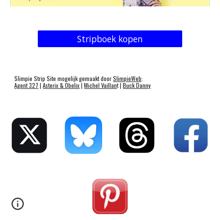
Stripboek kopen
Slimpie Strip Site mogelijk gemaakt door
SlimpieWeb
:
Agent 327
|
Asterix & Obelix
|
Michel Vaillan
t |
Buck Danny