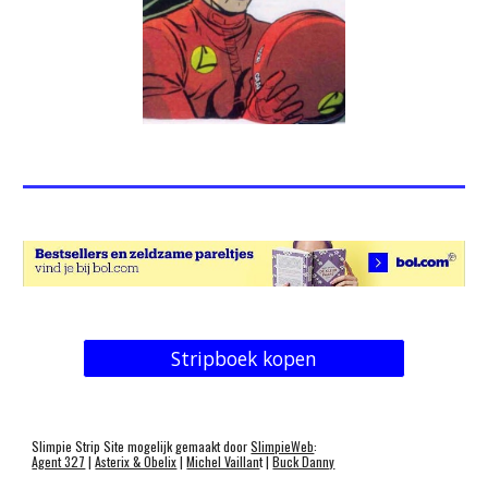
Stripboek kopen
Slimpie Strip Site mogelijk gemaakt door
SlimpieWeb
:
Agent 327
|
Asterix & Obelix
|
Michel Vaillan
t |
Buck Danny